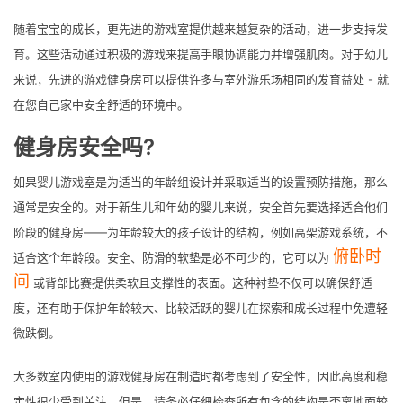
随着宝宝的成长，更先进的游戏室提供越来越复杂的活动，进一步支持发
育。这些活动通过积极的游戏来提高手眼协调能力并增强肌肉。对于幼儿
来说，先进的游戏健身房可以提供许多与室外游乐场相同的发育益处 - 就
在您自己家中安全舒适的环境中。
健身房安全吗?
如果婴儿游戏室是为适当的年龄组设计并采取适当的设置预防措施，那么
通常是安全的。对于新生儿和年幼的婴儿来说，安全首先要选择适合他们
阶段的健身房——为年龄较大的孩子设计的结构，例如高架游戏系统，不
俯卧时
适合这个年龄段。安全、防滑的软垫是必不可少的，它可以为
间
或背部比赛提供柔软且支撑性的表面。这种衬垫不仅可以确保舒适
度，还有助于保护年龄较大、比较活跃的婴儿在探索和成长过程中免遭轻
微跌倒。
大多数室内使用的游戏健身房在制造时都考虑到了安全性，因此高度和稳
定性很少受到关注。但是，请务必仔细检查所有包含的结构是否离地面较