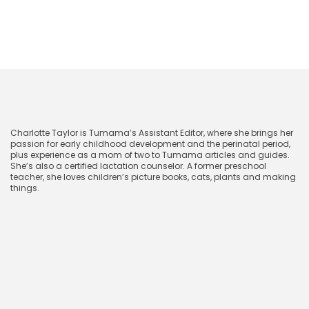
如何清洁婴儿游戏健身垫
CharlotteTaylor
Charlotte Taylor is Tumama’s Assistant Editor, where she brings her
passion for early childhood development and the perinatal period,
plus experience as a mom of two to Tumama articles and guides.
She’s also a certified lactation counselor. A former preschool
teacher, she loves children’s picture books, cats, plants and making
things.
2024年11月21日
相关博客