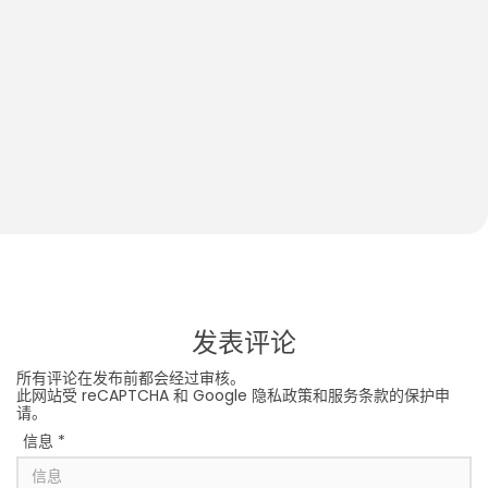
How to Play With Your 2-Month-Old Baby
S
S
发表评论
所有评论在发布前都会经过审核。
此网站受 reCAPTCHA 和 Google
隐私政策
和
服务条款
的保护申
请。
信息
*