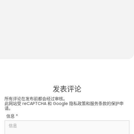
How to Play With Your 2-Month-Old Baby
S
S
发表评论
所有评论在发布前都会经过审核。
此网站受 reCAPTCHA 和 Google
隐私政策
和
服务条款
的保护申
请。
信息
*