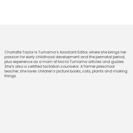
CharlotteTaylor
Charlotte Taylor is Tumama’s Assistant Editor, where she brings her
passion for early childhood development and the perinatal period,
plus experience as a mom of two to Tumama articles and guides.
She’s also a certified lactation counselor. A former preschool
teacher, she loves children’s picture books, cats, plants and making
things.
2025年2月17日
相关博客