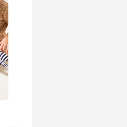
0评论
相关博客
S
How to Play With Your 2-Month-Old
P
Baby