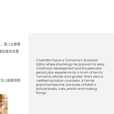
里，婴儿主要看
CharlotteTaylor
里起着至关重
Charlotte Taylor is Tumama’s Assistant
Editor, where she brings her passion for early
childhood development and the perinatal
period, plus experience as a mom of two to
Tumama articles and guides. She’s also a
新生儿能看到颜
certified lactation counselor. A former
preschool teacher, she loves children’s
picture books, cats, plants and making
things.
2024年10月31日
[显示隐藏]
指数