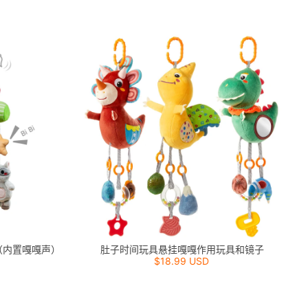
（内置嘎嘎声）
肚子时间玩具悬挂嘎嘎作用玩具和镜子
$18.99 USD