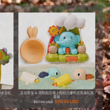
滑水浴缸
互动宝宝 & 可粘贴在墙上的幼儿瀑布式洗澡玩具
套装
$39.99 USD
$57.99 USD